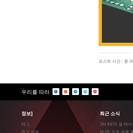
포스트 시간 : 쥰 0
우리를 따라
정보]
최근 소식
태그
3M 8810 열 테
주요 제품
왜 PE 보호 필름 휴