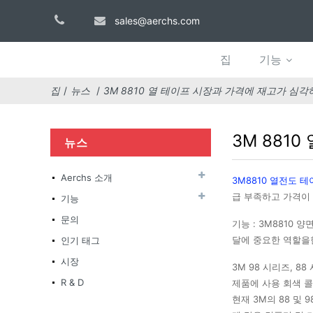
sales@aerchs.com
집
기능
집
뉴스
3M 8810 열 테이프 시장과 가격에 재고가 심
3M 881
뉴스
Aerchs 소개
3M8810 열전도 
급 부족하고 가격이
기능
문의
기능 : 3M8810
달에 중요한 역할을한
인기 태그
시장
3M 98 시리즈, 
R & D
제품에 사용 회색 
현재 3M의 88 및