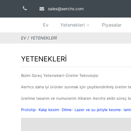
sales@aerchs.com
Ev
Yetenekleri
Piyasalar
EV
YETENEKLERI
YETENEKLERI
Bizim Süreç Yetenekleri-Üretim Teknolojisi
Aerhcs daha iyi ürünler sunmak için çeşitlendirilmiş üretim t
üretime tasarım ve numunenin itibaren Aerchs ekibi süreç bo
Prototip
-
Kalıp kesim
-
Dilme
-
Lazer ve su jetiyle kesme
-
lam