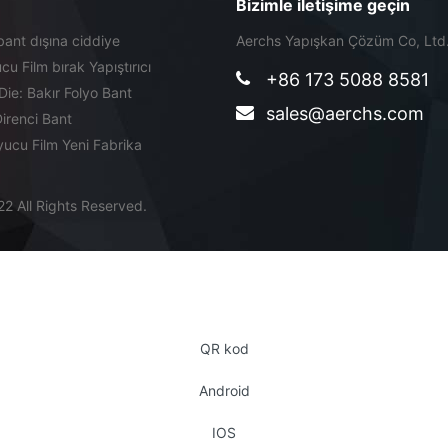
Bizimle iletişime geçin
ant dışına ciddiye
Aerchs Yapışkan Çözüm Co, Ltd
 Film bırak Yapıştırıcı
+86 173 5088 8581
e: Bakır Folyo Bant
sales@aerchs.com
irenci Bant
ucu Film Yeni Fabrika
2 All Rights Reserved.
QR kod
Android
IOS