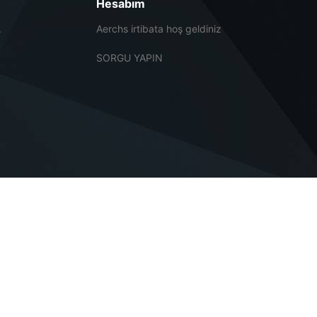
Hesabım
.
Aerchs irtibata hoş geldiniz
SORGU YAPIN