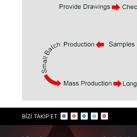
BİZİ TAKİP ET