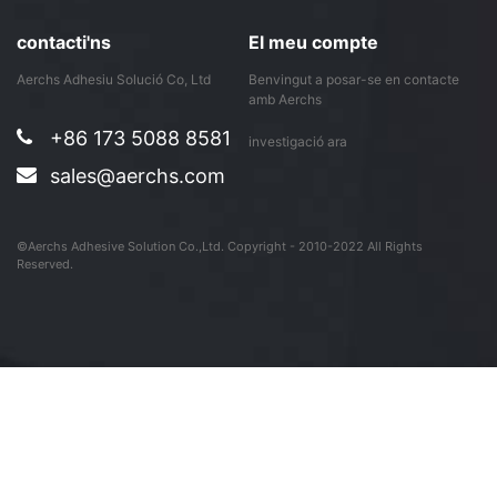
nova fabrica en Do ...
contacti'ns
El meu compte
Aerchs Adhesiu Solució Co, Ltd
Benvingut a posar-se en contacte
amb Aerchs
+86 173 5088 8581
investigació ara
sales@aerchs.com
©Aerchs Adhesive Solution Co.,Ltd. Copyright - 2010-2022 All Rights
Reserved.