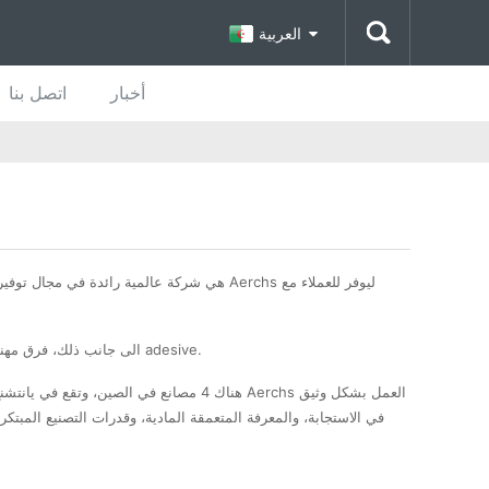
العربية
أخبار
اتصل بنا
Aerchs دينا معدات متقدمة الدقة ليموت قطع، ودقة يمكن أن تصل إلى 0.01MM. الى جانب ذلك، فرق مهندس لدينا مع قدرات لإجراء البحوث الخاصة بنا والتطوير لحلول الشريط adesive.