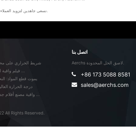
Aerchs نسعى جاهدين لتزويد العملاء مع منتجات ذات جودة عالية وخدمة استثنائية وبأسعار تنافسية.
اتصل بنا
Aerchs لاصق الحل المحدودة.
لماذا PE فيلم واقية اترك لاصق ...
+86 173 5088 8581
يموت قطع المواد: ال
sales@aerchs.com
درجة الحرارة العال
Aerchs واقية مصنع أفلام جديد في دون ...
2 All Rights Reserved.