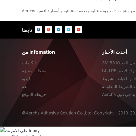
تابعنا
أحدث الأخبار
من infomation
3M 8810 شريط الحراري على محمل الجد
الكلمات
من ...
منتجات مميزة
نحاس احباط الشريط
فيديو
ية الشريط المقاومة
لغة
خريطة الموقع
©Aerchs Adhesive Solution Co.,Ltd. Copyright - 2010-202