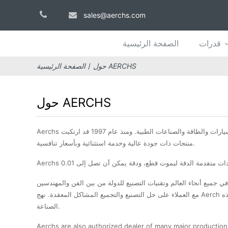
sales@aerchs.com
قدرات
الصفحة الرئيسية
حول AERCHS
الصفحة الرئيسية
حول AERCHS
Aerchs هي شركة عالمية رائدة في مجال توفير الدقة يموت قطع الأجزاء المكونة للعملاء في الالكترونيات الاستهلاكية، الصمام، والسيارات والطاقة والصناعات الطبية. ومنذ عام 1997 قد ارتكبت Aerchs ليوفر للعملاء مع
منتجات ذات جودة عالية وخدمة استثنائية وبأسعار تنافسية.
قوان. مع أكثر من 500،000 قدم مربع من مساحة الإنتاج في جميع أنحاء العالم وتقنيات التصنيع للدولة من بين الفن والمهندسين Aerchs العمل بشكل وثيق
مع العملاء على حل التصنيع والتجميع المشاكل المعقدة. نهج Aerch في الاستجابة، والمعرفة المتعمقة المادية، وقدرات التصنيع المبتكرة، ومعايير عالية للجودة جميع تضيف ما يصل الى توفر لك أفضل الحلول عنصر في هذه
الصناعة.
Aerchs are also authorized dealer of many major productio