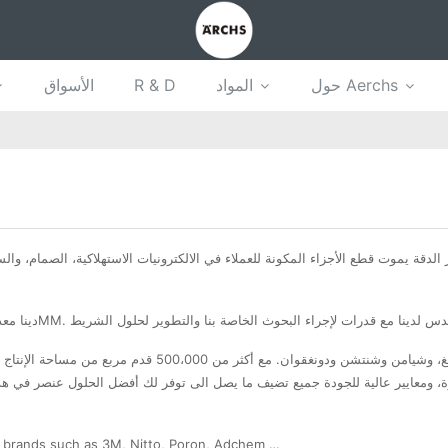
حول Aerchs
المواد
R & D
الأسواق
هناك 4 مصانع في الصين، وتقع في يانتشنغ، وشيامن وشنتشن ودونغ
n brands such as 3M, Nitto, Poron, Adchem …