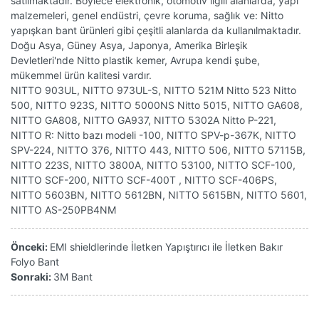
satılmaktadır. Böylece elektronik, otomotiv ilgili alanlarda, yapı
malzemeleri, genel endüstri, çevre koruma, sağlık ve: Nitto
yapışkan bant ürünleri gibi çeşitli alanlarda da kullanılmaktadır.
Doğu Asya, Güney Asya, Japonya, Amerika Birleşik
Devletleri'nde Nitto plastik kemer, Avrupa kendi şube,
mükemmel ürün kalitesi vardır.
NITTO 903UL, NITTO 973UL-S, NITTO 521M Nitto 523 Nitto
500, NITTO 923S, NITTO 5000NS Nitto 5015, NITTO GA608,
NITTO GA808, NITTO GA937, NITTO 5302A Nitto P-221,
NITTO R: Nitto bazı modeli -100, NITTO SPV-p-367K, NITTO
SPV-224, NITTO 376, NITTO 443, NITTO 506, NITTO 57115B,
NITTO 223S, NITTO 3800A, NITTO 53100, NITTO SCF-100,
NITTO SCF-200, NITTO SCF-400T , NITTO SCF-406PS,
NITTO 5603BN, NITTO 5612BN, NITTO 5615BN, NITTO 5601,
NITTO AS-250PB4NM
Önceki:
EMI shieldlerinde İletken Yapıştırıcı ile İletken Bakır
Folyo Bant
Sonraki:
3M Bant