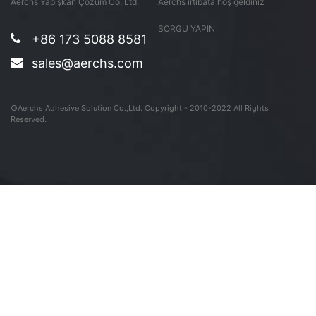
Aerchs Yapışkan Çözüm Co, Ltd.
Aerchs irtibata hoş geldiniz
SORGU YAPIN
+86 173 5088 8581
sales@aerchs.com
©Aerchs Adhesive Solution Co.,Ltd. Copyright - 2010-2022 All Rights
Reserved.