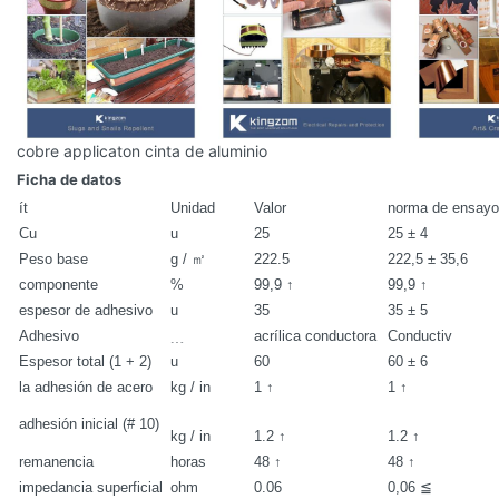
cobre applicaton cinta de aluminio
Ficha de datos
ít
Unidad
Valor
norma de ensayo
Cu
u
25
25 ± 4
Peso base
g / ㎡
222.5
222,5 ± 35,6
componente
%
99,9 ↑
99,9 ↑
espesor de adhesivo
u
35
35 ± 5
Adhesivo
﹍
acrílica conductora
Conductiv
Espesor total (1 + 2)
u
60
60 ± 6
la adhesión de acero
kg / in
1 ↑
1 ↑
adhesión inicial (# 10)
kg / in
1.2 ↑
1.2 ↑
remanencia
horas
48 ↑
48 ↑
impedancia superficial
ohm
0.06
0,06 ≦