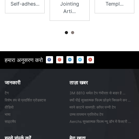
Self-adhes...
Jointing
Templ...
Arti...
हमारा अनुसरण करो
जानकारी
ताज़ा खबर
टैग
3M 8810 थर्मल टेप गंभीरता से बाहर है ...
विशेष रुप से प्रदर्शित प्रोडक्टस
क्यों पीई सुरक्षात्मक फिल्म छोड़ने चिपकने कर ...
वीडियो
मरने काटने सामग्री: कॉपर पन्नी टेप
भाषा
उच्च तापमान प्रतिरोध टेप
साइटमैप
Aerchs सुरक्षात्मक फिल्म न्यू डॉन में फैक्टरी ...
हमसे संपर्क करें
मेरा खाता