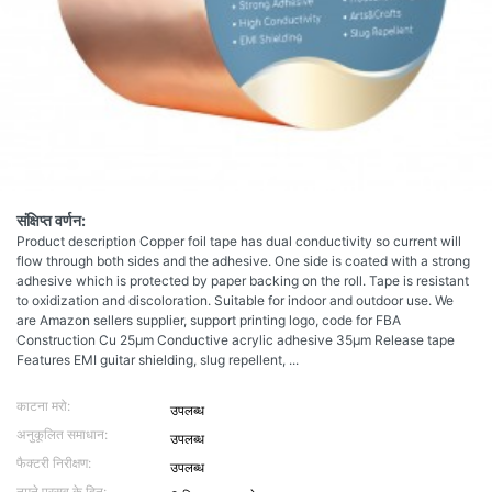
संक्षिप्त वर्णन:
Product description Copper foil tape has dual conductivity so current will
flow through both sides and the adhesive. One side is coated with a strong
adhesive which is protected by paper backing on the roll. Tape is resistant
to oxidization and discoloration. Suitable for indoor and outdoor use. We
are Amazon sellers supplier, support printing logo, code for FBA
Construction Cu 25μm Conductive acrylic adhesive 35μm Release tape
Features EMI guitar shielding, slug repellent, ...
काटना मरो:
उपलब्ध
अनुकूलित समाधान:
उपलब्ध
फैक्टरी निरीक्षण:
उपलब्ध
नमूने प्रसव के दिन: