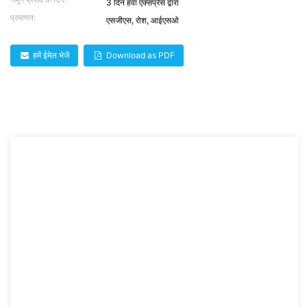
3 दिन हवा एक्सप्रेस द्वारा
प्रमाणन:
एसजीएस, रोश, आईएसओ
हमें ईमेल भेजें
Download as PDF