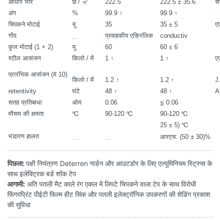
आधार भार
छ / ㎡
222.5
222.5 ± 35.6
स
अंग
%
99.9 ↑
99.9 ↑
चिपकने मोटाई
यू
35
35 ± 5
ए
गोंद
﹍
प्रवाहकीय एक्रिलिक
conductiv
कुल मोटाई (1 + 2)
यू
60
60 ± 6
स्टील आसंजन
किलो / में
1 ↑
1 ↑
ए
प्रारंभिक आसंजन (# 10)
किलो / में
1.2 ↑
1.2 ↑
J
retentivity
घंटे
48 ↑
48 ↑
A
सतह प्रतिबाधा
ओम
0.06
≦ 0.06
मौसम की क्षमता
℃
90-120 ℃
90-120 ℃
25 ± 5) ℃
भंडारण हालत
﹍
﹍
आरएच: (50 ± 30)%
पिछला:
पक्षी नियंत्रण Deterren गार्डन और आउटडोर के लिए एल्यूमिनियम स्ट्रिप्स के
साथ इलेक्ट्रिक बर्ड शॉक टेप
आगामी:
अति पतली मैट काले रंग एकल में लिपटे चिपकने वाला टेप के साथ विरोधी
फिंगरप्रिंट पीईटी फिल्म हीट सिंक और पतली इलेक्ट्रॉनिक उपकरणों की शेडिंग प्रकाश
की सुविधा