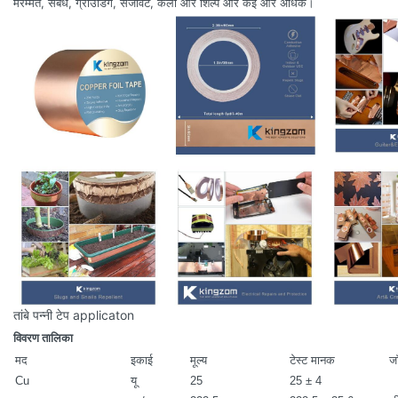
मरम्मत, संबंध, ग्राउंडिंग, सजावट, कला और शिल्प और कई और अधिक।
तांबे पन्नी टेप applicaton
विवरण तालिका
मद
इकाई
मूल्य
टेस्ट मानक
ज
Cu
यू
25
25 ± 4