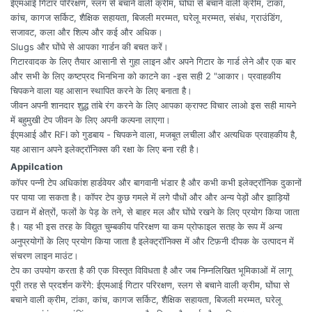
ईएमआई गिटार परिरक्षण, स्लग से बचाने वाली क्रीम, घोंघा से बचाने वाली क्रीम, टांका,
कांच, कागज सर्किट, शैक्षिक सहायता, बिजली मरम्मत, घरेलू मरम्मत, संबंध, ग्राउंडिंग,
सजावट, कला और शिल्प और कई और अधिक।
Slugs और घोंघे से आपका गार्डन की बचत करें।
गिटारवादक के लिए तैयार आसानी से गुहा लाइन और अपने गिटार के गार्ड लेने और एक बार
और सभी के लिए कष्टप्रद भिनभिना को काटने का -इस सही 2 "आकार। प्रवाहकीय
चिपकने वाला यह आसान स्थापित करने के लिए बनाता है।
जीवन अपनी शानदार शुद्ध तांबे रंग करने के लिए आपका क्राफ्ट विचार लाओ इस सही मायने
में बहुमुखी टेप जीवन के लिए अपनी कल्पना लाएगा।
ईएमआई और RFI को गुडबाय - चिपकने वाला, मजबूत लचीला और अत्यधिक प्रवाहकीय है,
यह आसान अपने इलेक्ट्रॉनिक्स की रक्षा के लिए बना रही है।
Appilcation
कॉपर पन्नी टेप अधिकांश हार्डवेयर और बागवानी भंडार है और कभी कभी इलेक्ट्रॉनिक दुकानों
पर पाया जा सकता है। कॉपर टेप कुछ गमले में लगे पौधों और और अन्य पेड़ों और झाड़ियों
उद्यान में क्षेत्रों, फलों के पेड़ के तने, से बाहर मल और घोंघे रखने के लिए प्रयोग किया जाता
है। यह भी इस तरह के विद्युत चुम्बकीय परिरक्षण या कम प्रोफाइल सतह के रूप में अन्य
अनुप्रयोगों के लिए प्रयोग किया जाता है इलेक्ट्रॉनिक्स में और टिफ़नी दीपक के उत्पादन में
संचरण लाइन माउंट।
टेप का उपयोग करता है की एक विस्तृत विविधता है और जब निम्नलिखित भूमिकाओं में लागू
पूरी तरह से प्रदर्शन करेंगे: ईएमआई गिटार परिरक्षण, स्लग से बचाने वाली क्रीम, घोंघा से
बचाने वाली क्रीम, टांका, कांच, कागज सर्किट, शैक्षिक सहायता, बिजली मरम्मत, घरेलू