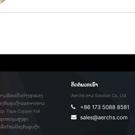
ຕິດ​ຕໍ່​ພວກ​ເຮົາ
າມຮ້ອນເປັນຢ່າງຮຸນແຮງ
Aerchs ກາວ Solution Co, Ltd.
ປ້ອງກັນຮູບເງົາອອກຈາກກາວ
+86 173 5088 8581
ດຸ: Tape Copper Foil
sales@aerchs.com
ອຸນຫະພູມສູງສຸດ
ິດໃຫມ່ປ້ອງກັນຮູບເງົາ