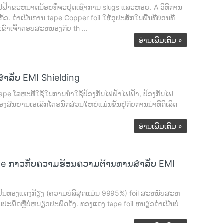
ຟຟ້າຂະຫນາດນ້ອຍທີ່ຈະຢຸດເຊົາການ slugs ແລະຫອຍ. A ວິທີການ
 ດໍາເນີນການ tape Copper foil ໃຫ້ອຸປະສັກໃນພື້ນທີ່ບ່ອນທີ່
ຂົາເຈົ້າຕອບສະຫນອງກັບ th ...
ອ່ານເພີ່ມເຕີມ
»
ໍາລັບ EMI Shielding
e ໂລຫະທີ່ໃຊ້ໃນການນໍາໃຊ້ປ້ອງກັນໄຟຟ້າໄຟຟ້າ, ປ້ອງກັນໄຟ
ັນຍານເອເລັກໂຕຣນິກສ່ວນໃຫຍ່ແມ່ນຂຶ້ນຢູ່ກັບການນໍາທີ່ດີເລີດ
ອ່ານເພີ່ມເຕີມ
»
tive ກາວກັບຄວາມຮ້ອນຄວາມຕ້ານທານສໍາລັບ EMI
ປັນທອງແດງກ້ຽງ (ຄວາມບໍລິສຸດແມ່ນ 9995%) foil ສະຫນັບສະຫ
ປະພຶດຫຼືບໍ່ຫນຽວປະພຶດດັ່ງ. ທອງແດງ tape foil ຫນຽວດໍາເນີນບໍ່