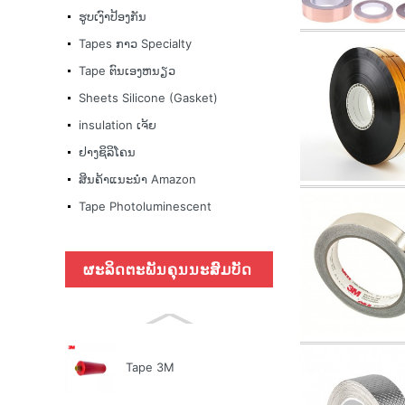
ຮູບເງົາປ້ອງກັນ
Tapes ກາວ Specialty
Tape ຕົນເອງຫນຽວ
Sheets Silicone (Gasket)
insulation ເຈ້ຍ
ຢາງຊິລິໂຄນ
ສິນຄ້າແນະນໍາ Amazon
Tape Photoluminescent
ຜະລິດຕະພັນຄຸນນະສົມບັດ
Tape 3M