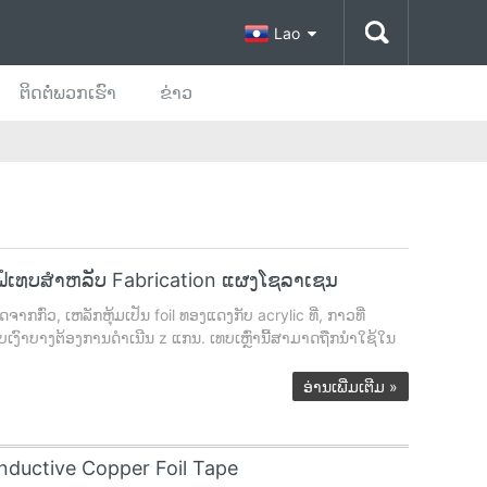
Lao
ຕິດ​ຕໍ່​ພວກ​ເຮົາ
ຂ່າວ
ຟໍເທບສໍາຫລັບ Fabrication ແຜງໂຊລາເຊນ
ົ່ວ, ເຫລັກຫຸ້ມເປັນ foil ທອງແດງກັບ acrylic ທີ່, ກາວທີ່
ົາບາງຕ້ອງການດໍາເນີນ z ແກນ. ເທບເຫຼົ່ານີ້ສາມາດຖືກນໍາໃຊ້ໃນ
ອ່ານເພີ່ມເຕີມ
»
onductive Copper Foil Tape