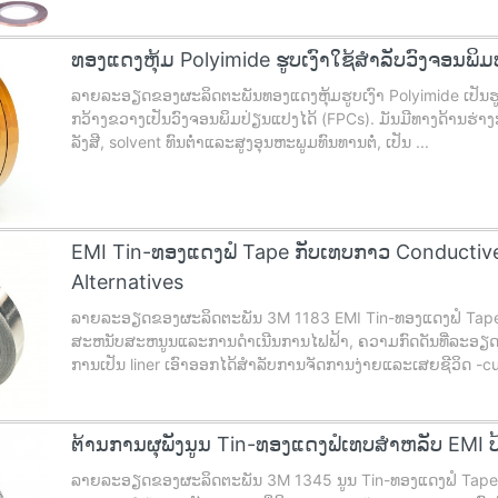
ທອງແດງຫຸ້ມ Polyimide ຮູບເງົາໃຊ້ສໍາລັບວົງຈອນພ
ລາຍລະອຽດຂອງຜະລິດຕະພັນທອງແດງຫຸ້ມຮູບເງົາ Polyimide ເປັນຮູບເງ
ກວ້າງຂວາງເປັນວົງຈອນພິມປ່ຽນແປງໄດ້ (FPCs). ມັນມີທາງດ້ານຮ່າງກ
ລັງສີ, solvent ທົນຕ່ໍາແລະສູງອຸນຫະພູມທົນທານຕໍ່, ເປັນ ...
EMI Tin-ທອງແດງຟໍ Tape ກັບເທບກາວ Conductive 
Alternatives
ລາຍລະອຽດຂອງຜະລິດຕະພັນ 3M 1183 EMI Tin-ທອງແດງຟໍ Tape ແມ່
ສະຫນັບສະຫນູນແລະການດໍາເນີນການໄຟຟ້າ, ຄວາມກົດດັນທີ່ລະອຽດອ
ການເປັນ liner ເອົາອອກໄດ້ສໍາລັບການຈັດການງ່າຍແລະເສຍຊີວິດ -cutti
ຕ້ານການຜຸພັງນູນ Tin-ທອງແດງຟໍເທບສໍາຫລັບ EMI
ລາຍລະອຽດຂອງຜະລິດຕະພັນ 3M 1345 ນູນ Tin-ທອງແດງຟໍ Tape ແມ່ນ