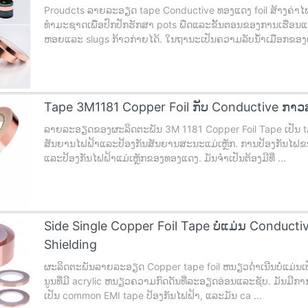
Proudcts ລາຍລະອຽດ tape Conductive ທອງແດງ foil ສ້າງຄ່າໄ
ທໍາມະຊາດເພື່ອປົກປັກຮັກສາ pots ພືດແລະຂັ້ນຕອນຂອງການເຮືອນແກ້ວ.
ຫອຍແລະ slugs ກ້າວກ່າຍໄດ້. ໃນຖານະເປັນຄວາມລັບນ້ໍາເມືອກຂອງເ
Tape 3M1181 Copper Foil ກັບ Conductive ກາວສ
ລາຍລະອຽດຂອງຜະລິດຕະພັນ 3M 1181 Copper Foil Tape ເປັນ tap
ສັນຍານໄຟຟ້າແລະປ້ອງກັນສັນຍານສະນະແມ່ເຫຼັກ. ການປ້ອງກັນໄຟຂອງສ
ແລະປ້ອງກັນໄຟຟ້າແມ່ເຫຼັກຂອງທອງແດງ. ມັນຈໍາເປັນຕ້ອງມີທີ່ ...
Side Single Copper Foil Tape ບໍ່ແມ່ນ Conduc
Shielding
ຜະລິດຕະພັນລາຍລະອຽດ Copper tape foil ຫນຽວດໍາເນີນບໍ່ແມ່ນເ
ນູນທີ່ມີ acrylic ຫນຽວຄວາມກົດດັນທີ່ລະອຽດອ່ອນແລະຊັບ. ມັນມີການ
ເປັນ common EMI tape ປ້ອງກັນໄຟຟ້າ, ແລະມັນ ca ...