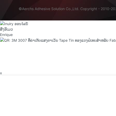
©Aerchs Adhesive Solution Co.,Ltd. Copyright - 2010-202
ສົ່ງອີເມວ
Enrique
x