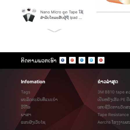
Nano Micro ດູດ Tape ໃຊ້
ສໍາລັບໂທລະສັບຜູ້ຖື Ipad ...
ຕິດ​ຕາມ​ພວກ​ເຮົາ
Infomation
ຂ່າວ​ລ່າ​ສຸດ
Tags
3M 8810 tape ຄວ
ອອກຈາກ ...
ຜະລິດຕະພັນທີ່ແນະນໍາ
ເປັນຫຍັງເຮັດ PE 
...
ວີດີໂອ
ເສຍຊີວິດການວັດສະ
ພາສາ
Tape Resistance 
ແຜນຜັງເວັບໄຊ
Aerchs ໂຮງງານຜະລ
ດອນ ...