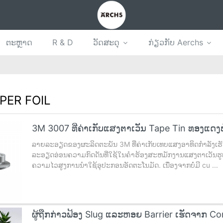
ຕະຫຼາດ
R & D
ວັດສະດຸ
ກ່ຽວກັບ Aerchs
PER FOIL
3M 3007 ທີ່ຄ່າເກັບແສງຕາເວັນ Tape Tin ທອງແດງ
ລາຍລະອຽດຂອງຜະລິດຕະພັນ 3M ທີ່ຄ່າເກັບເທບແສງອາທິດກໍາລັງເຮັດຈາກກ
ລະອຽດອ່ອນຄວາມກົດດັນທີ່ໃຊ້ໃນຄໍາຮ້ອງສະຫມັກງານແສງຕາເວັນຮູບເງ
ຄວາມໄວສູງການນໍາໃຊ້ອຸປະກອນອັດຕະໂນມັດ. ເນື່ອງຈາກບໍ່ມີ cu ...
ຜູ້ຖືກກ່າວຟ້ອງ Slug ແລະຫອຍ Barrier ເຮັດຈາກ C