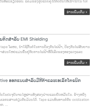
ນທີ່ລະອຽດອ່ອນ. ແຄມຂອງຮູບແບບຄູໄດ້ກົດດັນໃຫ້ເຂົ້າໄປໃນ foil
ອ່ານເພີ່ມເຕີມ
»
ຕິດສໍາລັບ EMI Shielding
e ໂລຫະ, ນໍາໃຊ້ຕົ້ນຕໍໃນການປ້ອງກັນໄຟຟ້າ, ປ້ອງກັນໄຟສັນຍານ
າສ່ວນໃຫຍ່ແມ່ນຂຶ້ນຢູ່ກັບການໄຟຟ້າທີ່ດີເລີດຂອງທອງແດງແລະ
ອ່ານເພີ່ມເຕີມ
»
tive ອອກແບບສໍາລັບມືກີຕ້າແລະເອເລັກໂຕຣນິກ
ັ້ນໃນປະຈຸບັນຈະໄຫຼຜ່ານທັງສອງຝ່າຍແລະຍືດຫມັ້ນໃນ. ຂ້າງຫນຶ່ງ
ເອກະສານກ່ຽວກັບມ້ວນໄດ້. Tape ແມ່ນທົນທານຕໍ່ກັບ oxidization
ກ. ...