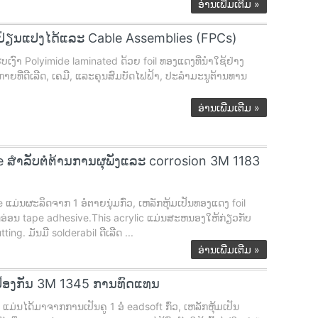
ອ່ານເພີ່ມເຕີມ
»
ິມປ່ຽນແປງໄດ້ແລະ Cable Assemblies (FPCs)
ົາ Polyimide laminated ດ້ວຍ foil ທອງແດງທີ່ນໍາໃຊ້ຢ່າງ
າຍທີ່ດີເລີດ, ເຄມີ, ແລະຄຸນສົມບັດໄຟຟ້າ, ປະລໍາມະນູຕ້ານທານ
ອ່ານເພີ່ມເຕີມ
»
ສໍາລັບຕໍ່ຕ້ານການຜຸພັງແລະ corrosion 3M 1183
ນຜະລິດຈາກ 1 ອໍຕາຍນຸ່ມກົ່ວ, ເຫລັກຫຸ້ມເປັນທອງແດງ foil
່ອນ tape adhesive.This acrylic ແມ່ນສະຫນອງໃຫ້ກ່ຽວກັບ
ng. ມັນມີ solderabil ດີເລີດ ...
ອ່ານເພີ່ມເຕີມ
»
 ປ້ອງກັນ 3M 1345 ການທົດແທນ
ໄດ້ມາຈາກການເປັນຄູ 1 ອໍ eadsoft ກົ່ວ, ເຫລັກຫຸ້ມເປັນ