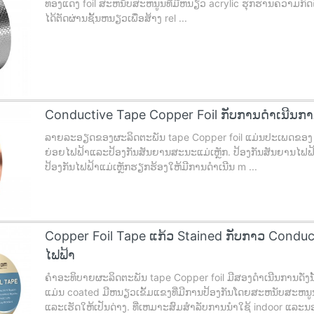
ທອງແດງ foil ສະຫນັບສະຫນູນທີ່ມີຫນຽວ acrylic ຮຸກຮານຄວາມກົດດັ
ໄດ້ຕັດຜ່ານຊັ້ນຫນຽວເພື່ອສ້າງ rel ...
Conductive Tape Copper Foil ກັບການດໍາເນີນການ
ລາຍລະອຽດຂອງຜະລິດຕະພັນ tape Copper foil ແມ່ນປະເພດຂອງ tap
ຍ່ອຍໄຟຟ້າແລະປ້ອງກັນສັນຍານສະນະແມ່ເຫຼັກ. ປ້ອງກັນສັນຍານໄຟຟ້
ປ້ອງກັນໄຟຟ້າແມ່ເຫຼັກຮຽກຮ້ອງໃຫ້ມີການດໍາເນີນ m ...
Copper Foil Tape ແກ້ວ Stained ກັບກາວ Conduc
ໄຟຟ້າ
ຄໍາອະທິບາຍຜະລິດຕະພັນ tape Copper foil ມີສອງດໍາເນີນການດັ່ງນ
ແມ່ນ coated ມີຫນຽວເຂັ້ມແຂງທີ່ມີການປ້ອງກັນໂດຍສະຫນັບສະຫນູນ
ແລະເຮັດໃຫ້ເປັນດ່າງ. ທີ່ເຫມາະສົມສໍາລັບການນໍາໃຊ້ indoor ແລະນອ