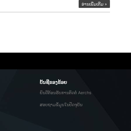
ອ່ານເພີ່ມເຕີມ
»
ບັນ​ຊີ​ຂອງ​ຂ້ອຍ
ຍິນດີຕ້ອນຮັບການຕິດຕໍ່ Aerchs
ສອບຖາມຂໍ້ມູນໃນປັດຈຸບັນ