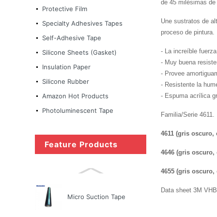
de 45 milésimas de
Protective Film
Une sustratos de alt
Nitto Tape
Specialty Adhesives Tapes
proceso de pintura.
Self-Adhesive Tape
- La increíble fuerz
Silicone Sheets (Gasket)
- Muy buena resiste
Micro Suction Tape
Insulation Paper
- Provee amortiguami
Silicone Rubber
- Resistente la hume
- Espuma acrílica g
Amazon Hot Products
Ultra-thin matte black
color anti-fingerprint PET
Photoluminescent Tape
Familia/Serie 4611.
fi...
4611 (gris oscuro
Feature Products
Copper Foil Tape Stained
4646 (gris oscuro
Glass with Conductive
Adhes...
4655 (gris oscuro
Data sheet 3M VHB 
Micro Suction Tape