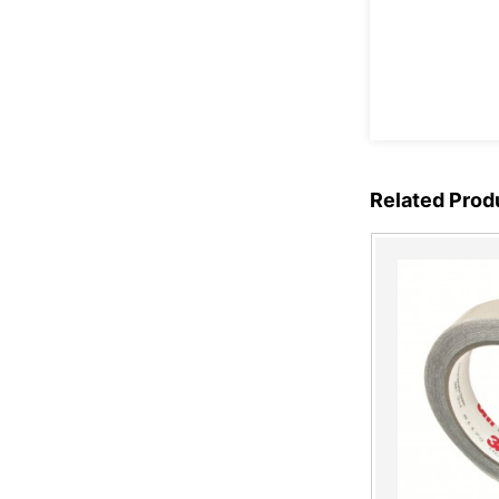
Nitto Tape
Micro Suction Tape
Related Prod
Ultra-thin matte black
color anti-fingerprint PET
fi...
Copper Foil Tape Stained
Glass with Conductive
Adhes...
Electric Bird Shock Tape
with Aluminum Strips for
Bi...