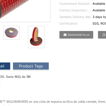
Customized Solution:
Available
Factory Inspection:
Available
Samples Delivery day:
3 days by
Certification:
SGS, ROS
Send email to us
ail
Product Tags
 XXI. Serie 4611 de 3M
.
 4611/4646/4655 es una cinta de espuma acrílica de celda cerrada, firme, do