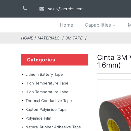
sales@aerchs.com
Home
Capabilities
M
HOME
MATERIALS
3M TAPE
Cinta 3M 
Categories
1.6mm)
Lithium Battery Tape
High Temperature Tape
High Temperature Label
Thermal Conductive Tape
Kapton Polyimide Tape
Polyimide Film
Natural Rubber Adhesive Tape