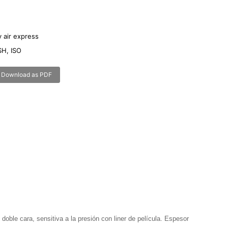
 air express
H, ISO
x
Download as PDF
ble cara, sensitiva a la presión con liner de película. Espesor