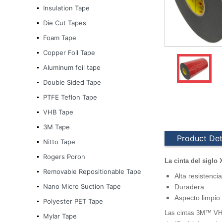
Insulation Tape
Die Cut Tapes
Foam Tape
Copper Foil Tape
Aluminum foil tape
Double Sided Tape
PTFE Teflon Tape
VHB Tape
3M Tape
Product Det
Nitto Tape
Rogers Poron
La cinta del siglo
Removable Repositionable Tape
Alta resistencia
Nano Micro Suction Tape
Duradera
Aspecto limpio.
3M Tape
Polyester PET Tape
Las cintas 3M™ VHB™
Mylar Tape