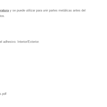
eratura
y se puede utilizar para unir partes metálicas antes del
tos.
l adhesivo. Interior/Exterior.
s.pdf