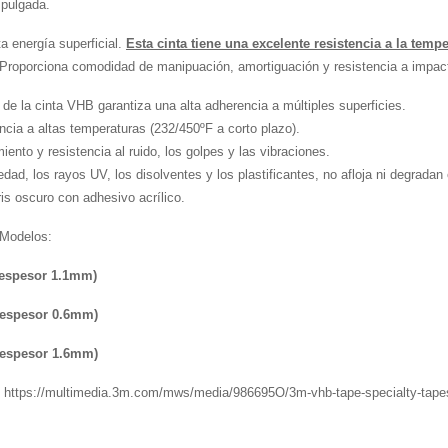
 pulgada.
a energía superficial.
Esta cinta tiene una excelente resistencia a la temp
 Proporciona comodidad de manipuación, amortiguación y resistencia a impac
a de la cinta VHB garantiza una alta adherencia a múltiples superficies.
ncia a altas temperaturas (232/450ºF a corto plazo).
ento y resistencia al ruido, los golpes y las vibraciones.
dad, los rayos UV, los disolventes y los plastificantes, no afloja ni degradan e
ris oscuro con adhesivo acrílico.
 Modelos:
, espesor 1.1mm)
, espesor 0.6mm)
, espesor 1.6mm)
https://multimedia.3m.com/mws/media/986695O/3m-vhb-tape-specialty-tape